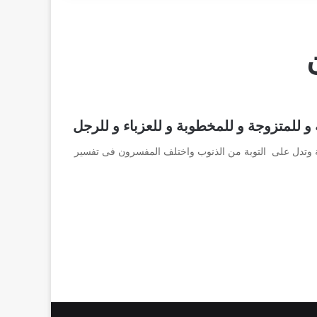
و للمتزوجة و للمخطوبة و للعزباء و للرجل
ة وتدل على التوبة من الذنوب واختلف المفسرون فى تفسير