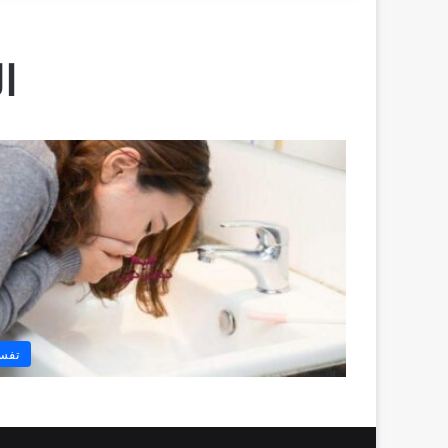
ا
تفسي