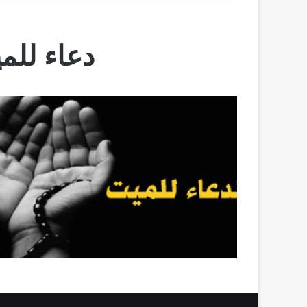
دعاء للم