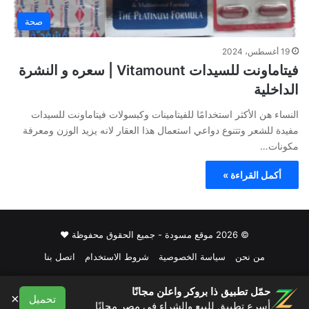
صحة
19 أغسطس، 2024
فيتاماونت للسيدات Vitamount | سعره و النشرة
الداخلية
النساء هن الأكثر استخدامًا للفيتامينات وكبسولات فيتاماونت للسيدات
مفيدة للشعر وتتنوع دواعي استعمال هذا العقار لانه يزيد الوزن ومعرفة
مكونات…
أكمل القراءة »
© 2026 موقع مسودة - جميع الحقوق محفوظة ♥
من نحن
سياسة الخصوصية
شروط الاستخدام
اتصل بنا
فيسبوك
حمّل تطبيق ذا بروكر واعلن مجانًا
×
تحميل
أسرع تطبيق للبيع والشراء في مصر مجانًا