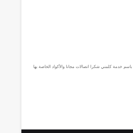
رسالة please call me والتي تٌعرف باسم خدمة كلمني شكرا اتصالات مجانا والأكواد الخاصة بها