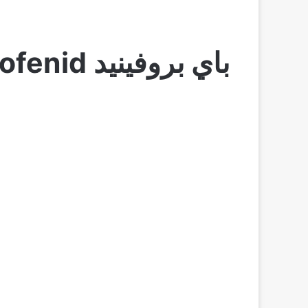
باي بروفينيد Biprofenid | دواعي الاستعمال، الجرعة والاثار الجانبية