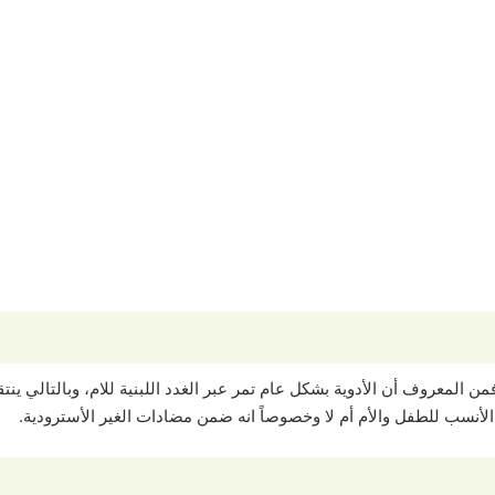
Biprofenid أثناء فترة الرضاعة فمن المعروف أن الأدوية بشكل عام تمر عبر الغدد اللبنية للام، 
 الأنسب للطفل والأم أم لا وخصوصاً انه ضمن مضادات الغير الأسترودية.