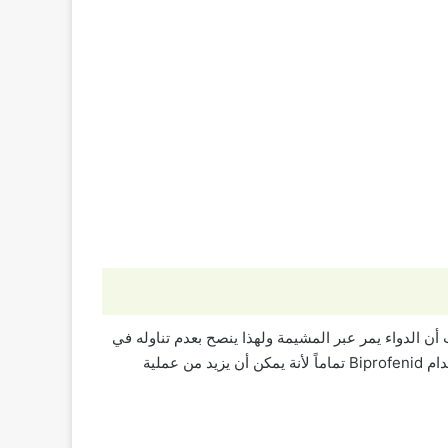
 أن الدواء يمر عبر المشيمة ولهذا ينصح بعدم تناوله في
الثلاث شهور الأولى من الحمل الأول إلا في حالات الضرورة القصوى وبإرشاد من الطبيب، وأما في الثلاث شهور الأخيرة فيمنع استخدام Biprofenid تماماً لأنة يمكن أن يزيد من عملية