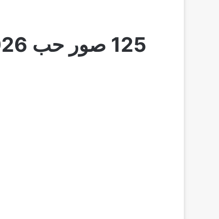
125 صور حب 2026 | اجمل الصور الحب والعشق والرومانسية