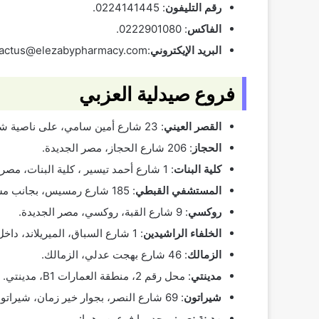
رقم التليفون
: 0224141445.
الفاكس
: 0222901080.
البريد الإيكتروني
:
tactus@elezabypharmacy.com
فروع صيدلية العزبي
القصر العيني
: 23 شارع أمين سامي، على ناصية شارع القصر العيني.
الحجاز
: 206 شارع الحجاز، مصر الجديدة.
كلية البنات
: 1 شارع أحمد تيسير ، كلية البنات، مصر الجديدة.
المستشفي القبطي
: 185 شارع رمسيس، بجانب مستشفي القبطي، غمرة.
روكسي
: 9 شارع القبة، روكسي، مصر الجديدة.
الخلفاء الراشيدين
: 1 شارع السباق، الميريلاند، داخل مستشفى الخلفاء الراشيدين، مصر الجديدة.
الزمالك
: 46 شارع بهجت عدلي، الزمالك.
مدينتي
: محل رقم 2، منطقة العمارات B1، مدينتي.
شيراتون
: 69 شارع النصر، بجوار خير زمان، شيراتون
مدينة نصر
: يوجد بها فرعين وهما: