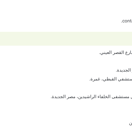
.
con