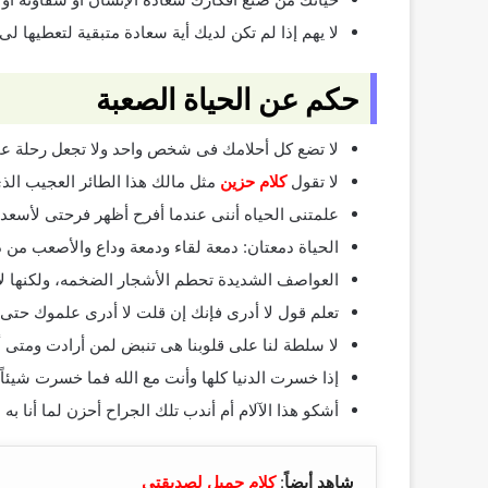
لا يهم إذا لم تكن لديك أية سعادة متبقية لتعطيها لى
حكم عن الحياة الصعبة
لا تضع كل أحلامك فى شخص واحد ولا تجعل رحلة عمرك
لا تقول
كلام
حزين
مثل مالك هذا الطائر العجيب الذ
علمتنى الحياه أننى عندما أفرح أظهر فرحتى لأسعد 
الحياة دمعتان: دمعة لقاء ودمعة وداع والأصعب من ذ
العواصف الشديدة تحطم الأشجار الضخمه، ولكنها لا ث
تعلم قول لا أدرى فإنك إن قلت لا أدرى علموك حتى
لا سلطة لنا على قلوبنا هى تنبض لمن أرادت ومتى 
إذا خسرت الدنيا كلها وأنت مع الله فما خسرت شيئاً
أشكو هذا الآلام أم أندب تلك الجراح أحزن لما أنا به 
شاهد أيضاً
:
كلام جميل لصديقتي