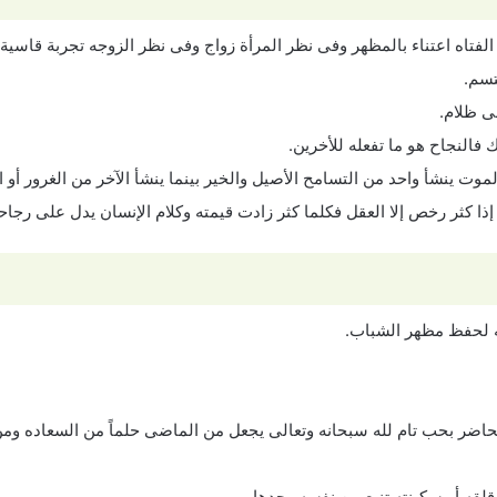
لفتاه اعتناء بالمظهر وفى نظر المرأة زواج وفى نظر الزوجه تجربة قاسية 
تسم.
فى ظلام.
 فالنجاح هو ما تفعله للأخرين.
موت ينشأ واحد من التسامح الأصيل والخير بينما ينشأ الآخر من الغرور أو 
ذا كثر رخص إلا العقل فكلما كثر زادت قيمته وكلام الإنسان يدل على رجاح
ه لحفظ مظهر الشباب.
لحاضر بحب تام لله سبحانه وتعالى يجعل من الماضى حلماً من السعاده ومن
لقه أو سكينته تنبع من نفسه وحدها.