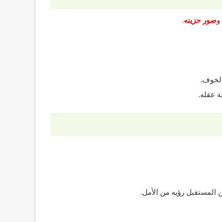
و
صور حزينه
.
الخوف.
ة عقله.
 المستقبل رؤيه من الأمل.