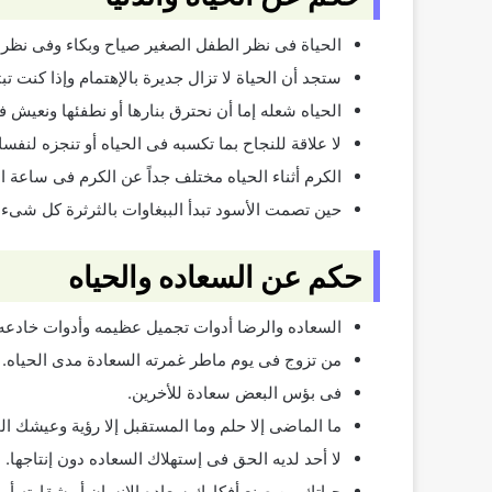
الحياة فى نظر الطفل الصغير صياح وبكاء وفى نظر ا
ستجد أن الحياة لا تزال جديرة بالإهتمام وإذا كنت تب
الحياه شعله إما أن نحترق بنارها أو نطفئها ونعيش 
لا علاقة للنجاح بما تكسبه فى الحياه أو تنجزه لنفسك
الكرم أثناء الحياه مختلف جداً عن الكرم فى ساعة ال
حين تصمت الأسود تبدأ الببغاوات بالثرثرة كل شىء إ
حكم عن السعاده والحياه
السعاده والرضا أدوات تجميل عظيمه وأدوات خادع
من تزوج فى يوم ماطر غمرته السعادة مدى الحياه.
فى بؤس البعض سعادة للأخرين.
ما الماضى إلا حلم وما المستقبل إلا رؤية وعيشك ا
لا أحد لديه الحق فى إستهلاك السعاده دون إنتاجها.
حياتك من صنع أفكارك سعاده الإنسان أو شقاوته أو ق