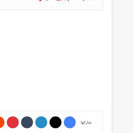
فيسبوك
‫X
لينكدإن
‏Tumblr
بينتيريست
شاركها