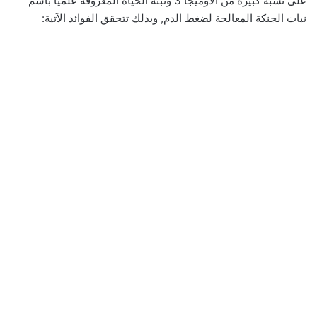
على نسبة كبيرة من الاوميجا 3 ونبتة الحياه المعروفة علميا باسم
نبات الجنكة المعالجة لضغط الدم, وبذلك تتحقق الفوائد الاَتية: