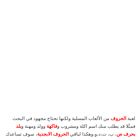
لعبة
الحروف
من الألعاب المسلية ولكنها تحتاج مجهود في البحث
فمثًلا قد يطلب منك اسم اكلة ومشروب و
فاكهة
وولد ومهنة و
بلد
بحرف ص
، ب، ت،د،و،وهكذا لباقي
الحروف الابجدية
، سوف تساعدك