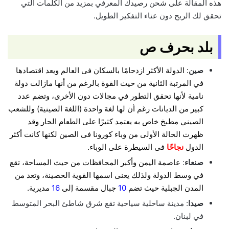
هذه المقالة على شحن رصيدك المعرفي بمزيد من الكلمات التي
تحقق لك الربح دون عناء التفكير الطويل.
بلد بحرف ص
صين
:
الدولة الأكثر ازدحامًا بالسكان فى العالم ويعد اقتصادها
في المرتبة الثانية من حيث القوة بالرغم من أنها مازالت دولة
نامية لأنها تحقق التطور في مجالات دون الأخرى، وتضم عدد
كبير من الديانات رغم أن لها لغة واحدة (اللغة الصينية) وللشعب
الصيني مطبخ خاص به يعتمد كثيرًا على الطعام الحار وقد
ظهرت الحالة الأولى من وباء كورونا فى الصين لكنها كانت أكثر
الدول
نجاحًا
فى السيطرة على الوبا
ء.
صنعاء
:
عاصمة اليمن وأكبر المحافظات من حيث المساحة، تقع
في وسط الدولة ولذلك يعنى اسمها القوية الحصينة، وتعد من
المدن الجبلية حيث تضم
10
جبال مقسمة إلى
16
مديرية.
صيدا
: مدينة ساحلية سياحية تقع شرق شاطئ البحر المتوسط
في لبنان.