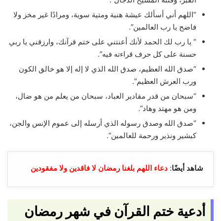
“اللهم أني أسألك عيشة هنية ومتية سوية، ومرادًا غير مخز ولا
فاضح يا رب العالمين”.
” يا رب لك الحمد لأنك أعنتني على ختم قرآنك، وارزقني يا ربي
حسنة على كل حرف قراءته فيه”.
“صدق الله العظيم، صدق الله الذي لا إله إلا هو خالق الكون
ورب العرش العظيم”.
“سبحان من قدر مقادير العباد، سبحان من يعلم من هو ضال،
ومن هو مهتد وهاد”.
“صدق الله وصدق رسوله الذي أرسله إلى عموم الإنس والجن،
كبشير ونذير ورحمة للعالمين”.
شاهد أيضًا
:
دعاء اللهم بلغنا رمضان لا فاقدين ولا مفقودين
أدعية ختم القرآن في شهر رمضان