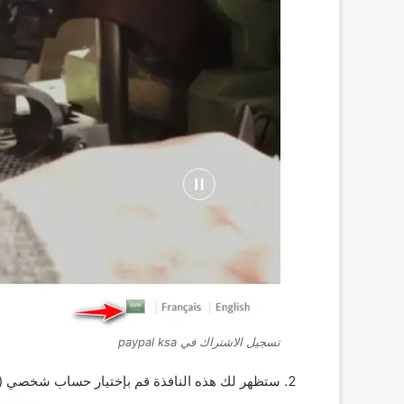
تسجيل الاشتراك في paypal ksa
ستظهر لك هذه النافذة قم بإختيار حساب شخصي (Personal Account) بعدها ستظهر لك نافذة لكتابة رقم هاتفك ادخله صحيحا واضغط التالي.