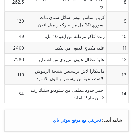
262.5
8
بوبا.
كريم اساس موس سائل ستاي مات
120
9
ايفوري 30 مل من ماركة ريميل لندن.
10
زبدة كاكو مرطبة من ايفو 10 مل.
49
11
علبة مكياج العيون من بيكد.
2400
12
علبة مظلل عيون اميرزي من انستازيا.
2280
ماسكارا لاش بريسيس بنتيجة الرموش
110
13
الاصطناعية من ايسنس باللون الاسود.
احمر خدود مطفي من ستوديو ستيك رقم
54
14
2 من ماركة اماندا.
شاهد أيضا:
تجربتي مع موقع بيوتي باي