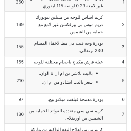
260
1
غير لامعه 0.29 اونصة 115 ايفوري.
كريم اساس للوجه من ميبلين نيويورك
2
دريم موس بي بيرفكشن غير لامع مع
169
حماية من الشمس.
بودرة وجه فيت مي مط لاخفاء المسام
155
3
230 برتقالي.
4
عبلة فرش مكياج باحجام مختلفة للوجه.
165
باليت بلاشر من ام ان 6 الوان.
210
5
سعر باليت ايشادو من ام ان.
6
بودرة مدمجة فيلفت ميلانو بيج.
97
كريم سي سي متعددة الفوائد للحماية من
180
7
الشمس من اوريفلام.
كريم بي بي لعلاج البقع الداكنه من ماركة