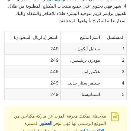
4 اشهر فهي تحتوي علي جميع منتجات المكياج المطلوبة من ظلال
للعيون برايمر كريم لتوحيد البشرة طلاء للاظافر والشفاه واليك
اسعار علبة المكياج بأنواعها المختلفة:
المسلسل
اسم المنتج
السعر (بالريال السعودي)
1
ستايل أيكون,
249
2
مودرن برينسس.
249
3
غلاموراما.
449
4
سيلفر ستار جديد.
249
5
انستانيستا.
249
ملاحظة: يمكنك معرفة المزيد عن ماركة مكياجي من
الموقع الرسمي لها فهي توفر
العطور
المميزة
و
الاكسسوارات
التى تناسب جميع ازواق الفتيات