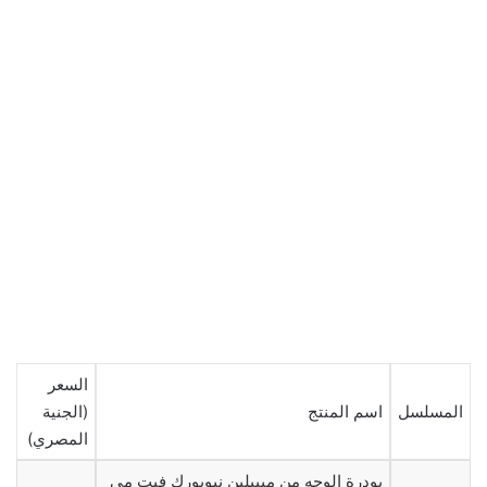
السعر
المسلسل
اسم المنتج
(الجنية
المصري)
بودرة الوجه من ميبيلين نيويورك فيت مي