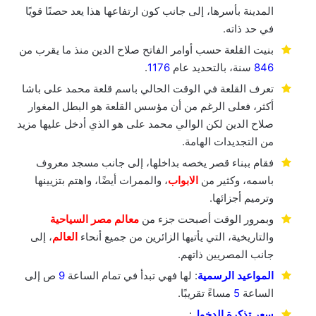
المدينة بأسرها، إلى جانب كون ارتفاعها هذا يعد حصنًا قويًا
في حد ذاته.
بنيت القلعة حسب أوامر الفاتح صلاح الدين منذ ما يقرب من
846
سنة، بالتحديد عام
1176
.
تعرف القلعة في الوقت الحالي باسم قلعة محمد على باشا
أكثر، فعلى الرغم من أن مؤسس القلعة هو البطل المغوار
صلاح الدين لكن الوالي محمد على هو الذي أدخل عليها مزيد
من التجديدات الهامة.
فقام ببناء قصر يخصه بداخلها، إلى جانب مسجد معروف
باسمه، وكثير من
الابواب
، والممرات أيضًا، واهتم بتزيينها
وترميم أجزائها.
وبمرور الوقت أصبحت جزء من
معالم مصر السياحية
والتاريخية، التي يأتيها الزائرين من جميع أنحاء
العالم
، إلى
جانب المصريين ذاتهم.
المواعيد الرسمية
: لها فهي تبدأ في تمام الساعة
9
ص إلى
الساعة
5
مساءً تقريبًا.
سعر تذكرة الدخول
: