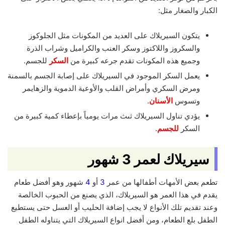
الكبار والصغار مثل:
يتكون السيريلاك على العديد من المكونات مثل الجلوكوز
والسكروز واللاكتوز وسكر العنب والكراميل وشراب الذرة
وجميع هذه المكونات تقدم جرعه كبيرة من
السكر
للجسم.
يعمل السكر الموجود في السيريلاك على إصابة الجسم بالسمنة
ومرض السكري وأمراض القلب والأوعية الدموية والزهايمر
وتسوس
الأسنان
.
يؤدي تناول السيريلاك ثىث مرات يومياً بإعطاء كمية كبيرة من
السكر
للجسم
.
سيريلاك لعمر 3 شهور
تطعم بعض الأمهات أطفالها من عمر
3
أو
4
شهور وهو أفضل طعام
يقدم في هذا العمر هو السيريلاك، الذي يصنع من الحبوب الخالصة
وعند تقديم تلك الأنواع لا يجب إضافة الحليب أو العسل حتى يستطيع
الطفل بلع الطعام، ومن أفضل انواع السيريلاك التي يتناوله الطفل