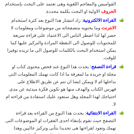
القواميس والمعاجم اللغوية وهى تعتمد على البحث بإستخدام
الحروف
الاولية او البحث بكلمة محددة.
القراءة الالكترونية
: زاد انتشار هذا النوع بعد كثرة استخدام
الانترنت
وما يحتويه متصفحاته من موضوعات ومعلومات لا
حصر لها لذا اضطر الناس الى الاعتماد على قراءة سريعة
للمحتويات للوصول الى النقطة المرادة والتركيز عليها كما
يمكن استخدام البحث بالكلمات للوصول الى ما تريده توفيرا
للوقت.
قراءة التصفح
: يحدث هذا النوع عند فحص محتوى كتاب او
مجلة او جريدة ما لمعرفة ما اذا كانت تهمك المعلومات التى
بداخلها ام لا ويمكن ايضا ان تتم عن طريق الاطلاع على
فهرس الكتاب والهدف منها هو تكوين فكرة مبدئية عن مدى
احتياجك لهذا المجلد وهل ستعود عليك استفادة من قراءته ام
لا.
القراءة الانتقائية
: يحدث هذا النوع من القراءه بعد قراءة
التصفح حيث تقوم بإنتقاء احدى الفقرات او الموضوعات التى
تهمك وتعود لقراءتها هى تحديدا بتأنى وتركيز عاليين وهذا