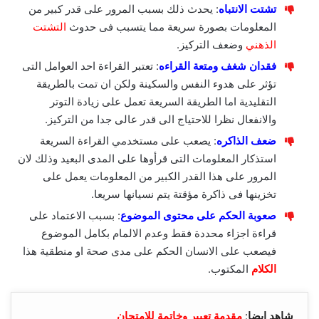
تشتت الانتباه
: يحدث ذلك بسبب المرور على قدر كبير من
المعلومات بصورة سريعة مما يتسبب فى حدوث
التشتت
الذهني
وضعف التركيز.
فقدان شغف ومتعة القراءه
: تعتبر القراءة احد العوامل التى
تؤثر على هدوء النفس والسكينة ولكن ان تمت بالطريقة
التقليدية اما الطريقة السريعة تعمل على زيادة التوتر
والانفعال نظرا للاحتياج الى قدر عالى جدا من التركيز.
ضعف الذاكره
: يصعب على مستخدمي القراءة السريعة
استذكار المعلومات التى قرأوها على المدى البعيد وذلك لان
المرور على هذا القدر الكبير من المعلومات يعمل على
تخزينها فى ذاكرة مؤقتة يتم نسيانها سريعا.
صعوبة الحكم على محتوى الموضوع
: بسبب الاعتماد على
قراءة اجزاء محددة فقط وعدم الالمام بكامل الموضوع
فيصعب على الانسان الحكم على مدى صحة او منطقية هذا
الكلام
المكتوب.
شاهد ايضا
:
مقدمة تعبير وخاتمة للامتحان